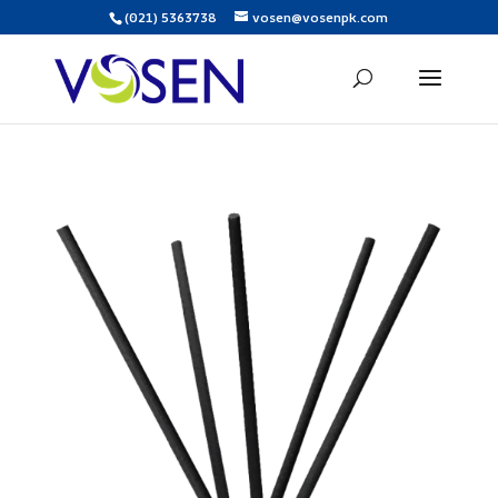
(021) 5363738
vosen@vosenpk.com